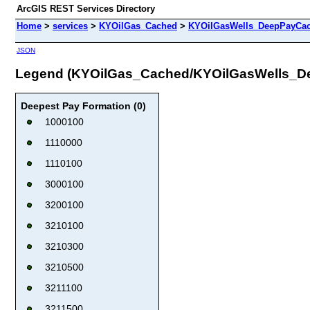
ArcGIS REST Services Directory
Home
>
services
>
KYOilGas_Cached
>
KYOilGasWells_DeepPayCa
JSON
Legend (KYOilGas_Cached/KYOilGasWells_
Deepest Pay Formation (0)
1000100
1110000
1110100
3000100
3200100
3210100
3210300
3210500
3211100
3211500